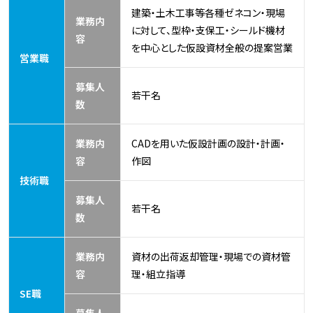
建築・土木工事等各種ゼネコン・現場
業務内
に対して、
型枠・支保工・シールド機材
容
を中心とした仮設資材全般の提案営業
営業職
募集人
若干名
数
業務内
CADを用いた仮設計画の設計・計画・
容
作図
技術職
募集人
若干名
数
業務内
資材の出荷返却管理・現場での資材管
容
理・組立指導
SE職