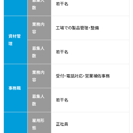
募集人
若干名
数
業務内
工場での製品管理・整備
容
資材管
理
募集人
若干名
数
業務内
受付・電話対応・営業補佐事務
容
事務職
募集人
若干名
数
雇用形
正社員
態