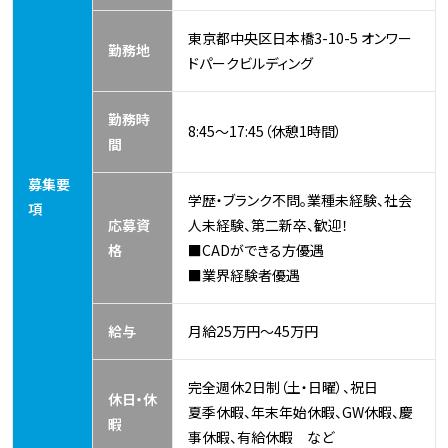
東京都中央区日本橋3-10-5 オンワー
勤務地
ドパークビルディング
勤務時
8:45～17:45（休憩1時間）
間
募集要
学歴・ブランク不問。業種未経験、社会
項
応募資
人未経験、第二新卒、歓迎！
格
■CADができる方優遇
■業界経験者優遇
給与
月給25万円～45万円
完全週休2日制（土・日曜）、祝日
休日・休
夏季休暇、年末年始休暇、GW休暇、慶
暇
事休暇、有給休暇 など